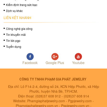
Kiểm định trang sức bạc
Dịch vụ khác
LIÊN KẾT NHANH
Công nghệ gia công
Tin khuyến mãi
Tin tức pgp
Tuyển dụng
Facebook
Google Plus
Youtube
CÔNG TY TNHH PHẠM GIA PHÁT JEWELRY
Địa chỉ: Lô F14-2-4, đường số 24, KCN Hiệp Phước, xã Hiệp
Phước, huyện Nhà Bè, TP.HCM.
Điện thoại: (028)37 608 912 -
(028)37 608 914
Website: Phamgiaphatjewelry.com - Pgpjewelry.com -
Phamgiaphatjewelry.com.vn - Pgpjewelry.com.vn -