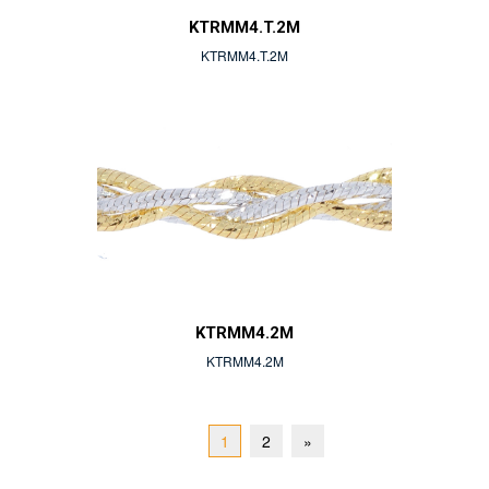
KTRMM4.T.2M
KTRMM4.T.2M
KTRMM4.2M
KTRMM4.2M
Next
1
2
»
Page