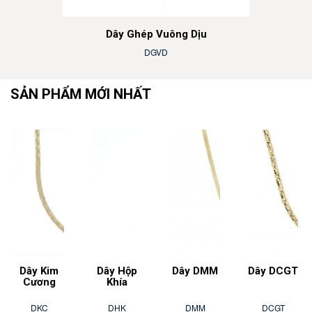
Dây Ghép Vuông Dịu
DGVD
SẢN PHẨM MỚI NHẤT
Dây Kim
Dây Hộp
Dây DMM
Dây DCGT
Cương
Khía
DKC
DHK
DMM
DCGT