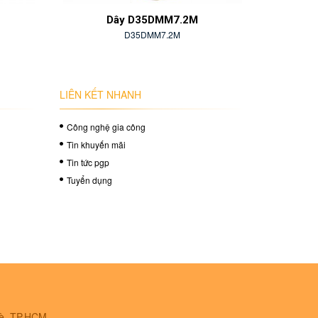
Dây D35DMM7.2M
D35DMM7.2M
LIÊN KẾT NHANH
Công nghệ gia công
Tin khuyến mãi
Tin tức pgp
Tuyển dụng
Bè, TP.HCM.