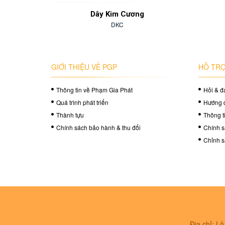
ịu
Dây Kim Cương
DKC
GIỚI THIỆU VỀ PGP
HỖ TRỢ
Thông tin về Phạm Gia Phát
Hỏi & đ
Quá trình phát triển
Hướng 
Thành tựu
Thông t
Chính sách bảo hành & thu đổi
Chính s
Chỉnh s
Địa chỉ: L