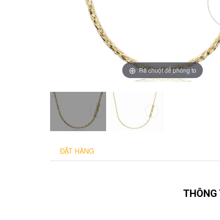
Rê chuột để phóng to
ĐẶT HÀNG
THÔNG 