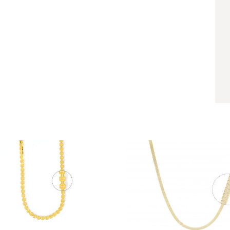
Dây Ghép Vuông Dịu
DGVD