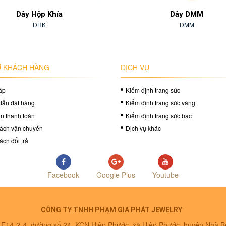
Dây Hộp Khía
Dây DMM
DHK
DMM
 KHÁCH HÀNG
DỊCH VỤ
áp
Kiểm định trang sức
dẫn đặt hàng
Kiểm định trang sức vàng
in thanh toán
Kiểm định trang sức bạc
ách vận chuyển
Dịch vụ khác
ách đổi trả
Facebook
Google Plus
Youtube
CÔNG TY TNHH PHẠM GIA PHÁT JEWELRY
ô F14-2-4, đường số 24, KCN Hiệp Phước, xã Hiệp Phước, huyện Nhà 