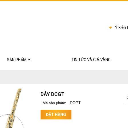
Ý kiến
SẢN PHẨM
TIN TỨC VÀ GIÁ VÀNG
BI CHÂU
Bông tai
DÂY DCGT
Dây chuyền
C
DCGT
Mã sản phẩm:
Kiềng cổ
ĐẶT HÀNG
Lắc