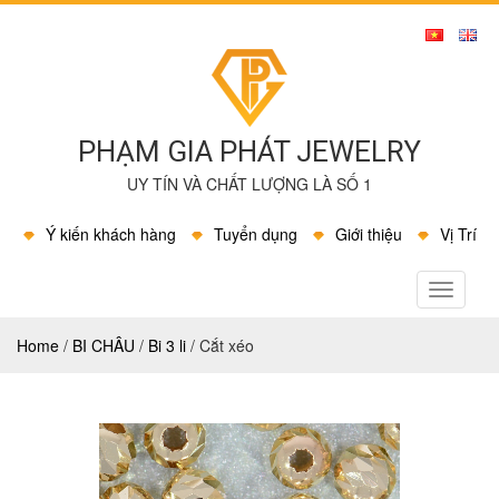
PHẠM GIA PHÁT JEWELRY
UY TÍN VÀ CHẤT LƯỢNG LÀ SỐ 1
Ý kiến khách hàng
Tuyển dụng
Giới thiệu
Vị Trí
MENU
Home
/
BI CHÂU
/
Bi 3 li
/
Cắt xéo