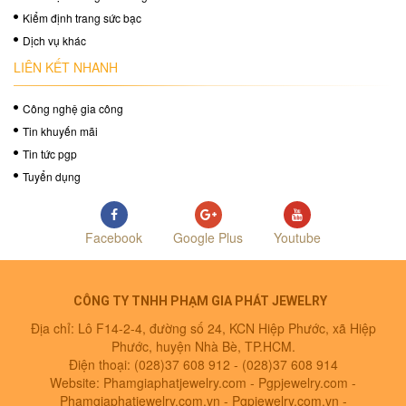
Kiểm định trang sức bạc
Dịch vụ khác
LIÊN KẾT NHANH
Công nghệ gia công
Tin khuyến mãi
Tin tức pgp
Tuyển dụng
Facebook
Google Plus
Youtube
CÔNG TY TNHH PHẠM GIA PHÁT JEWELRY
Địa chỉ: Lô F14-2-4, đường số 24, KCN Hiệp Phước, xã Hiệp
Phước, huyện Nhà Bè, TP.HCM.
Điện thoại: (028)37 608 912 -
(028)37 608 914
Website: Phamgiaphatjewelry.com - Pgpjewelry.com -
Phamgiaphatjewelry.com.vn - Pgpjewelry.com.vn -