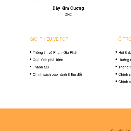
ịu
Dây Kim Cương
DKC
GIỚI THIỆU VỀ PGP
HỖ TRỢ
Thông tin về Phạm Gia Phát
Hỏi & đ
Quá trình phát triển
Hướng 
Thành tựu
Thông t
Chính sách bảo hành & thu đổi
Chính s
Chỉnh s
Địa chỉ: L