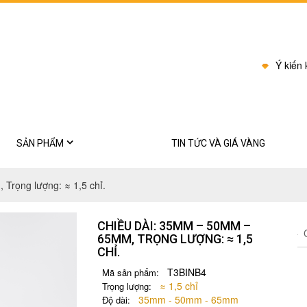
Ý kiến
SẢN PHẨM
TIN TỨC VÀ GIÁ VÀNG
BI CHÂU
Trọng lượng: ≈ 1,5 chỉ.
Bông tai
CHIỀU DÀI: 35MM – 50MM –
Dây chuyền
C
65MM, TRỌNG LƯỢNG: ≈ 1,5
CHỈ.
Kiềng cổ
T3BINB4
Mã sản phẩm:
Lắc
≈ 1,5 chỉ
Trọng lượng:
35mm - 50mm - 65mm
Độ dài: