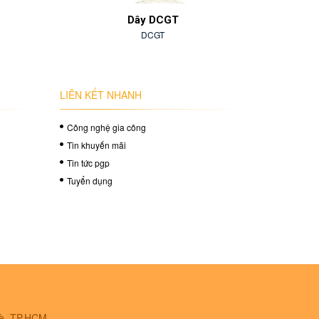
Dây DCGT
DCGT
LIÊN KẾT NHANH
Công nghệ gia công
Tin khuyến mãi
Tin tức pgp
Tuyển dụng
Bè, TP.HCM.