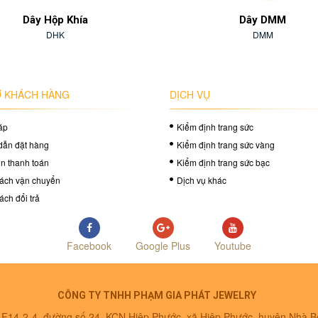
Dây Hộp Khía
Dây DMM
DHK
DMM
 KHÁCH HÀNG
DỊCH VỤ
áp
Kiểm định trang sức
dẫn đặt hàng
Kiểm định trang sức vàng
in thanh toán
Kiểm định trang sức bạc
ách vận chuyển
Dịch vụ khác
ách đổi trả
Facebook
Google Plus
Youtube
CÔNG TY TNHH PHẠM GIA PHÁT JEWELRY
ô F14-2-4, đường số 24, KCN Hiệp Phước, xã Hiệp Phước, huyện Nhà 