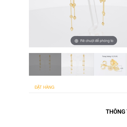
Rê chuột để phóng to
ĐẶT HÀNG
THÔNG 