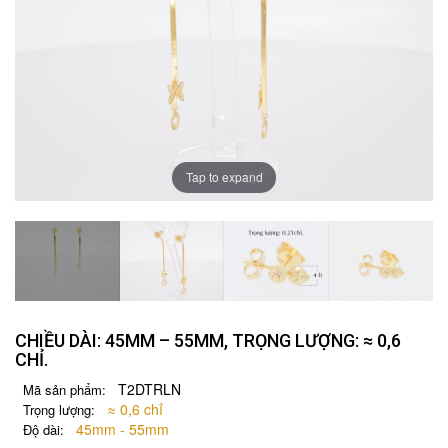
Tap to expand
CHIỀU DÀI: 45MM – 55MM, TRỌNG LƯỢNG: ≈ 0,6
CHỈ.
T2DTRLN
Mã sản phẩm:
≈ 0,6 chỉ
Trọng lượng:
45mm - 55mm
Độ dài: