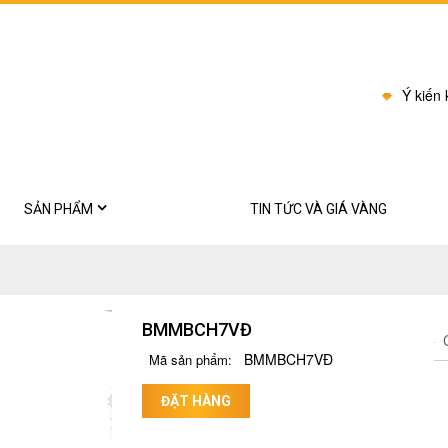
Ý kiến
SẢN PHẨM
TIN TỨC VÀ GIÁ VÀNG
BI CHÂU
Bông tai
BMMBCH7VĐ
Dây chuyền
C
BMMBCH7VĐ
Mã sản phẩm:
Kiềng cổ
ĐẶT HÀNG
Lắc