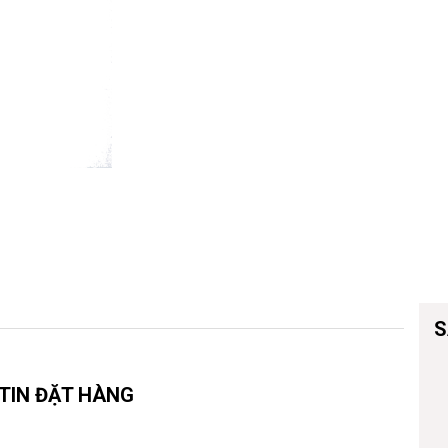
Vòng đeo tay
S
TIN ĐẶT HÀNG