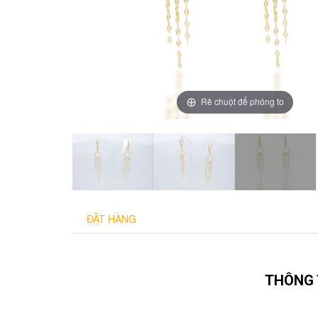
Rê chuột để phóng to
ĐẶT HÀNG
THÔNG 