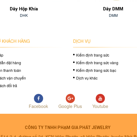
Dây Hộp Khía
Dây DMM
DHK
DMM
 KHÁCH HÀNG
DỊCH VỤ
áp
Kiểm định trang sức
dẫn đặt hàng
Kiểm định trang sức vàng
in thanh toán
Kiểm định trang sức bạc
ách vận chuyển
Dịch vụ khác
ách đổi trả
Facebook
Google Plus
Youtube
CÔNG TY TNHH PHẠM GIA PHÁT JEWELRY
ô F14-2-4, đường số 24, KCN Hiệp Phước, xã Hiệp Phước, huyện Nhà 