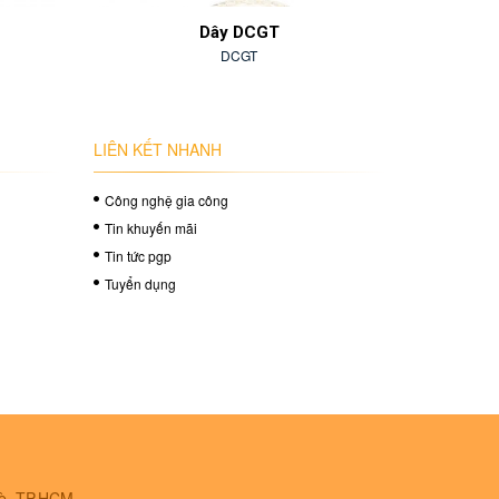
Dây DCGT
DCGT
LIÊN KẾT NHANH
Công nghệ gia công
Tin khuyến mãi
Tin tức pgp
Tuyển dụng
Bè, TP.HCM.