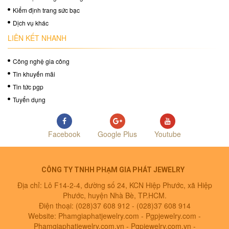
Kiểm định trang sức bạc
Dịch vụ khác
LIÊN KẾT NHANH
Công nghệ gia công
Tin khuyến mãi
Tin tức pgp
Tuyển dụng
Facebook
Google Plus
Youtube
CÔNG TY TNHH PHẠM GIA PHÁT JEWELRY
Địa chỉ: Lô F14-2-4, đường số 24, KCN Hiệp Phước, xã Hiệp
Phước, huyện Nhà Bè, TP.HCM.
Điện thoại: (028)37 608 912 -
(028)37 608 914
Website: Phamgiaphatjewelry.com - Pgpjewelry.com -
Phamgiaphatjewelry.com.vn - Pgpjewelry.com.vn -