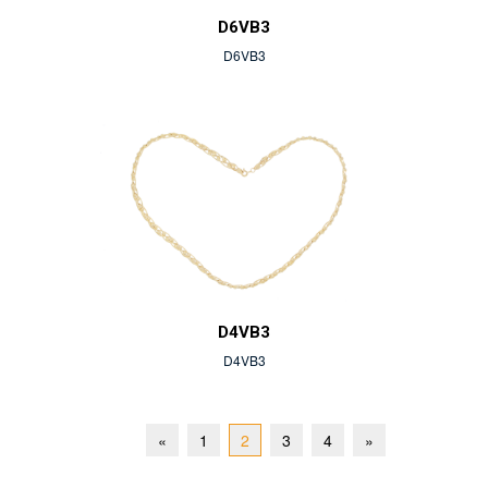
D6VB3
D6VB3
D4VB3
D4VB3
Previous
Next
«
1
2
3
4
»
Page
Page