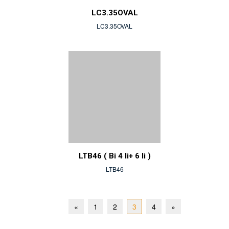
LC3.35OVAL
LC3.35OVAL
LTB46 ( Bi 4 li+ 6 li )
LTB46
Previous
Next
«
1
2
3
4
»
Page
Page