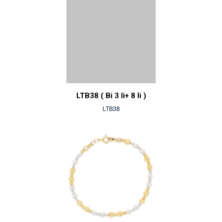
LTB38 ( Bi 3 li+ 8 li )
LTB38