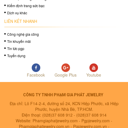
Kiểm định trang sức bạc
Dịch vụ khác
LIÊN KẾT NHANH
Công nghệ gia công
Tin khuyến mãi
Tin tức pgp
Tuyển dụng
Facebook
Google Plus
Youtube
CÔNG TY TNHH PHẠM GIA PHÁT JEWELRY
Địa chỉ: Lô F14-2-4, đường số 24, KCN Hiệp Phước, xã Hiệp
Phước, huyện Nhà Bè, TP.HCM.
Điện thoại: (028)37 608 912 -
(028)37 608 914
Website: Phamgiaphatjewelry.com - Pgpjewelry.com -
Phamgiaphatjewelry.com.vn - Pgpjewelry.com.vn -