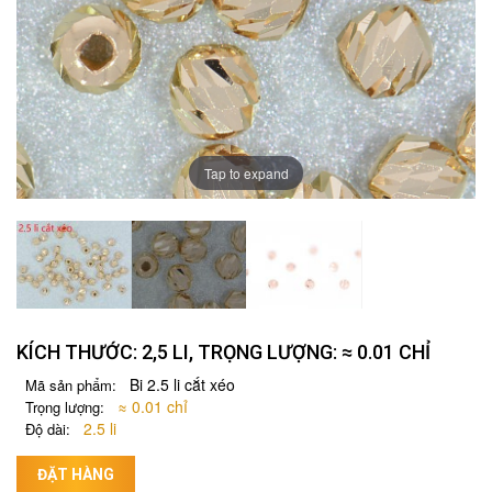
Tap to expand
KÍCH THƯỚC: 2,5 LI, TRỌNG LƯỢNG: ≈ 0.01 CHỈ
Bi 2.5 li cắt xéo
Mã sản phẩm:
≈ 0.01 chỉ
Trọng lượng:
2.5 li
Độ dài:
ĐẶT HÀNG