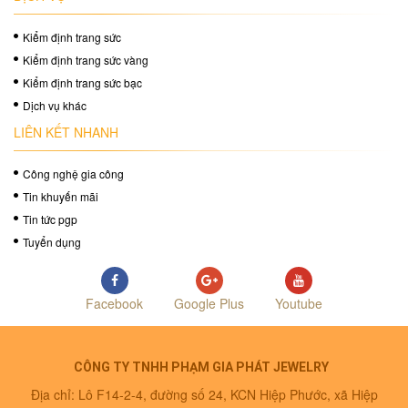
Kiểm định trang sức
Kiểm định trang sức vàng
Kiểm định trang sức bạc
Dịch vụ khác
LIÊN KẾT NHANH
Công nghệ gia công
Tin khuyến mãi
Tin tức pgp
Tuyển dụng
Facebook
Google Plus
Youtube
CÔNG TY TNHH PHẠM GIA PHÁT JEWELRY
Địa chỉ: Lô F14-2-4, đường số 24, KCN Hiệp Phước, xã Hiệp