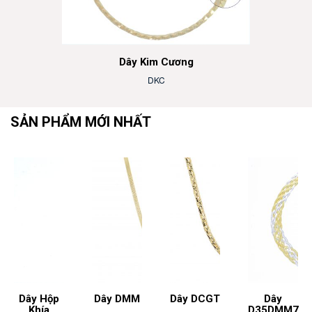
Dây Kim Cương
DKC
SẢN PHẨM MỚI NHẤT
Dây Hộp
Dây DMM
Dây DCGT
Dây
Khía
D35DMM7.2