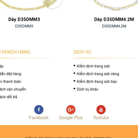
5DMM3
Dây D35DMM4.2M
MM3
D35DMM4.2M
 KHÁCH HÀNG
DỊCH VỤ
áp
Kiểm định trang sức
dẫn đặt hàng
Kiểm định trang sức vàng
in thanh toán
Kiểm định trang sức bạc
ách vận chuyển
Dịch vụ khác
ách đổi trả
Facebook
Google Plus
Youtube