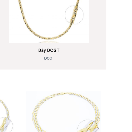
Dây DCGT
DCGT