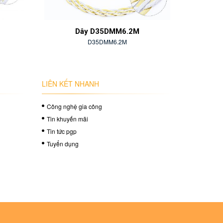
Dây D35DMM6.2M
Dây Ghép Vuô
D35DMM6.2M
DGVD
LIÊN KẾT NHANH
Công nghệ gia công
Tin khuyến mãi
Tin tức pgp
Tuyển dụng