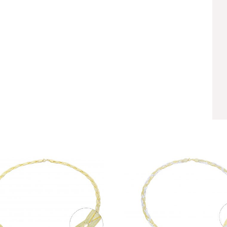
Dây DMM
DMM