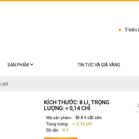
Ý kiến
SẢN PHẨM
TIN TỨC VÀ GIÁ VÀNG
BI CHÂU
4 chỉ
Bông tai
KÍCH THƯỚC: 8 LI, TRỌNG
Dây chuyền
C
LƯỢNG: ≈ 0,14 CHỈ
Kiềng cổ
Bi 8 li cắt xéo
Mã sản phẩm:
≈ 0,14 chỉ
Trọng lượng:
Lắc
8 li
Độ dài: