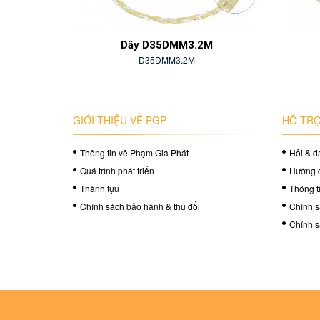
Dây D35DMM3.2M
Dây D3
D35DMM3.2M
D35D
GIỚI THIỆU VỀ PGP
HỖ TRỢ
Thông tin về Phạm Gia Phát
Hỏi & đ
Quá trình phát triển
Hướng 
Thành tựu
Thông t
Chính sách bảo hành & thu đổi
Chính s
Chỉnh s