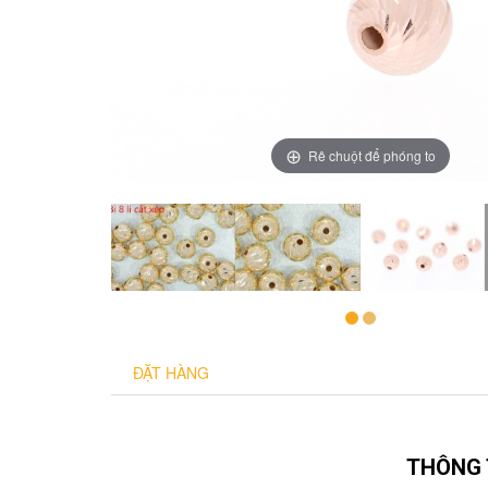
Rê chuột để phóng to
ĐẶT HÀNG
THÔNG 