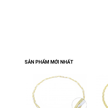
Cương
Dây Hộp Khía
DHK
SẢN PHẨM MỚI NHẤT