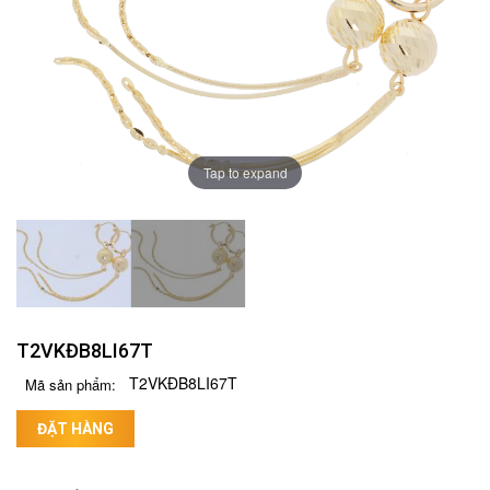
Tap to expand
T2VKĐB8LI67T
T2VKĐB8LI67T
Mã sản phẩm:
ĐẶT HÀNG