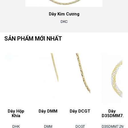
Dây Kim Cương
DKC
SẢN PHẨM MỚI NHẤT
Dây Hộp
Dây DMM
Dây DCGT
Dây
Khía
D35DMM7.2
DHK
DMM
DCGT
D35DMM7.2M