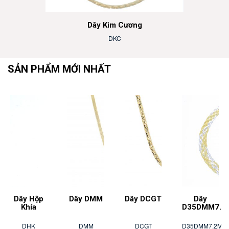
Dây Kim Cương
DKC
SẢN PHẨM MỚI NHẤT
Dây Hộp
Dây DMM
Dây DCGT
Dây
Khía
D35DMM7.2
DHK
DMM
DCGT
D35DMM7.2M