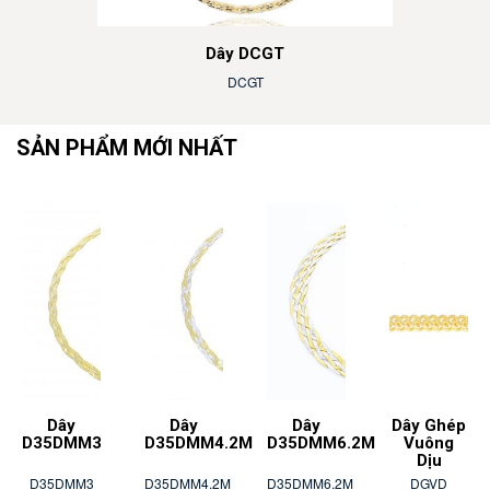
Dây DCGT
DCGT
SẢN PHẨM MỚI NHẤT
Dây
Dây
Dây
Dây Ghép
M
D35DMM3
D35DMM4.2M
D35DMM6.2M
Vuông
Dịu
D35DMM3
D35DMM4.2M
D35DMM6.2M
DGVD