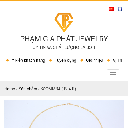
PHẠM GIA PHÁT JEWELRY
UY TÍN VÀ CHẤT LƯỢNG LÀ SỐ 1
Ý kiến khách hàng
Tuyển dụng
Giới thiệu
Vị Trí
MENU
Home
/
Sản phẩm
/
K2OMMB4 ( Bi 4 li )