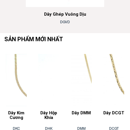
Dây Ghép Vuông Dịu
DGVD
SẢN PHẨM MỚI NHẤT
Dây Kim
Dây Hộp
Dây DMM
Dây DCGT
Cương
Khía
DKC
DHK
DMM
DCGT