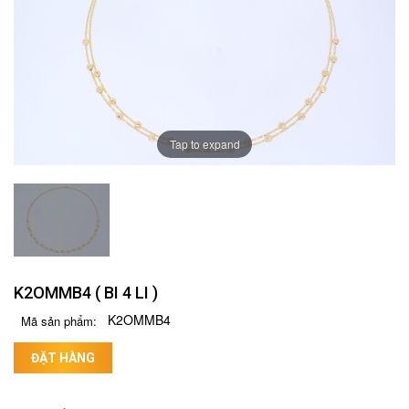
Tap to expand
K2OMMB4 ( BI 4 LI )
K2OMMB4
Mã sản phẩm:
ĐẶT HÀNG