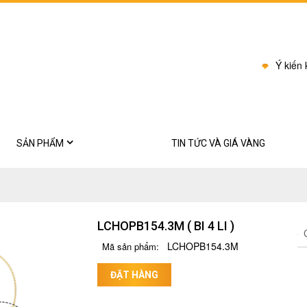
Ý kiến
SẢN PHẨM
TIN TỨC VÀ GIÁ VÀNG
BI CHÂU
Bông tai
LCHOPB154.3M ( BI 4 LI )
Dây chuyền
C
LCHOPB154.3M
Mã sản phẩm:
Kiềng cổ
ĐẶT HÀNG
Lắc