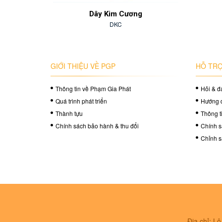
ịu
Dây Kim Cương
DKC
GIỚI THIỆU VỀ PGP
HỖ TRỢ
Thông tin về Phạm Gia Phát
Hỏi & đ
Quá trình phát triển
Hướng 
Thành tựu
Thông t
Chính sách bảo hành & thu đổi
Chính s
Chỉnh s
Địa chỉ: L