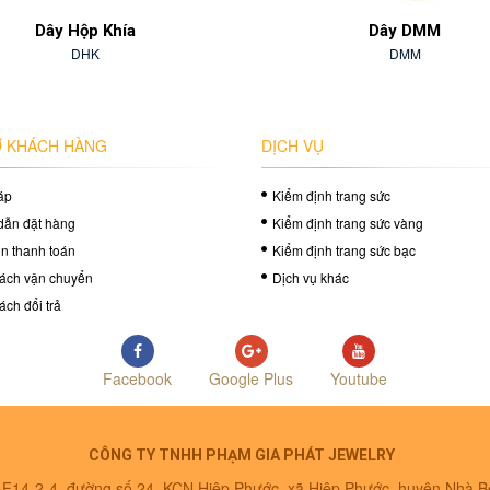
Dây Hộp Khía
Dây DMM
DHK
DMM
 KHÁCH HÀNG
DỊCH VỤ
áp
Kiểm định trang sức
dẫn đặt hàng
Kiểm định trang sức vàng
in thanh toán
Kiểm định trang sức bạc
ách vận chuyển
Dịch vụ khác
ách đổi trả
Facebook
Google Plus
Youtube
CÔNG TY TNHH PHẠM GIA PHÁT JEWELRY
ô F14-2-4, đường số 24, KCN Hiệp Phước, xã Hiệp Phước, huyện Nhà 