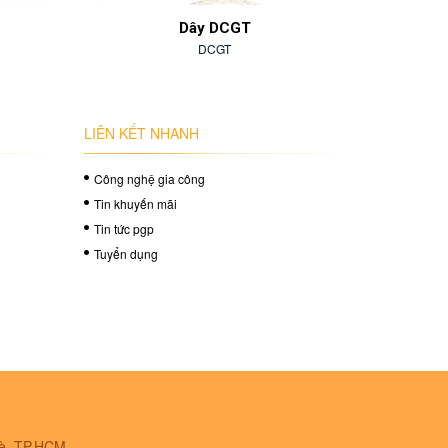
Dây DCGT
DCGT
LIÊN KẾT NHANH
Công nghệ gia công
Tin khuyến mãi
Tin tức pgp
Tuyển dụng
Bè, TP.HCM.