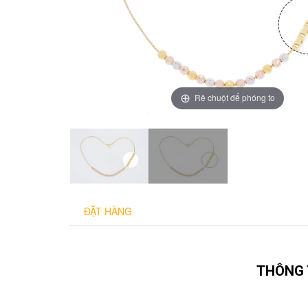
Rê chuột để phóng to
ĐẶT HÀNG
THÔNG 