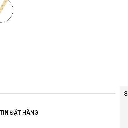
Vòng đeo tay
S
TIN ĐẶT HÀNG