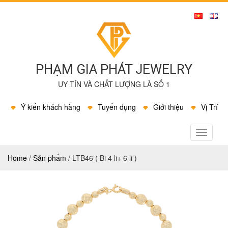
PHẠM GIA PHÁT JEWELRY
UY TÍN VÀ CHẤT LƯỢNG LÀ SỐ 1
Ý kiến khách hàng
Tuyển dụng
Giới thiệu
Vị Trí
MENU
Home
/
Sản phẩm
/
LTB46 ( Bi 4 li+ 6 li )