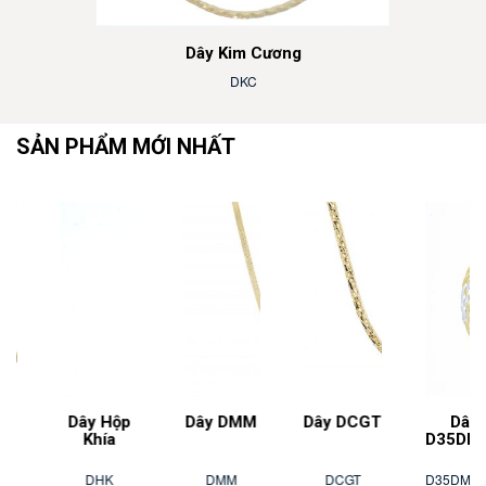
Dây Kim Cương
DKC
SẢN PHẨM MỚI NHẤT
Dây Hộp
Dây DMM
Dây DCGT
Dây
Khía
D35DMM7.2
DHK
DMM
DCGT
D35DMM7.2M