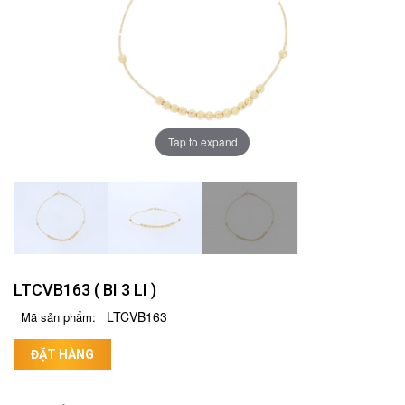
Tap to expand
LTCVB163 ( BI 3 LI )
LTCVB163
Mã sản phẩm:
ĐẶT HÀNG